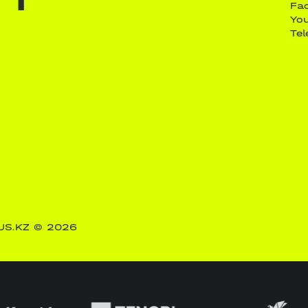
Fa
Yo
Te
US.KZ
© 2026