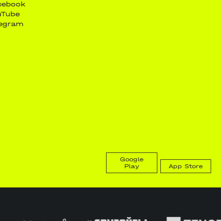
cebook
uTube
legram
Google
Play
App Store