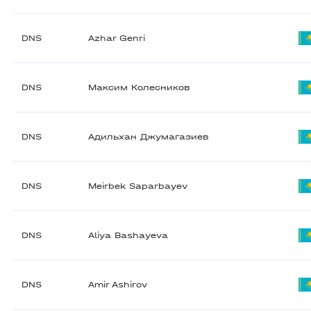
DNS
Azhar Genri
DNS
Максим Колесников
DNS
Адильхан Джумагазиев
DNS
Meirbek Saparbayev
DNS
Aliya Bashayeva
DNS
Amir Ashirov