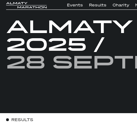
Events
Results
Charity
ALMATY
2025
/
28 Sep
RESULTS