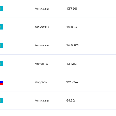
Алматы
13799
Алматы
14186
Алматы
14483
Астана
13128
Якутск
12594
Алматы
6122