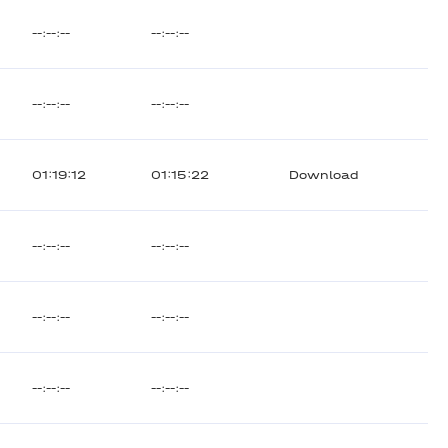
--:--:--
--:--:--
--:--:--
--:--:--
01:19:12
01:15:22
Download
--:--:--
--:--:--
--:--:--
--:--:--
--:--:--
--:--:--