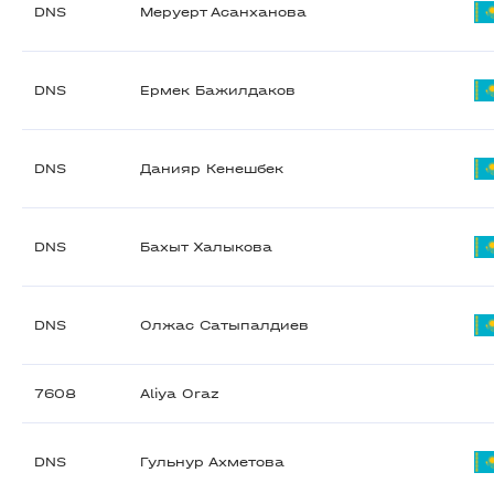
DNS
Меруерт Асанханова
DNS
Ермек Бажилдаков
DNS
Данияр Кенешбек
DNS
Бахыт Халыкова
DNS
Олжас Сатыпалдиев
7608
Aliya Oraz
DNS
Гульнур Ахметова