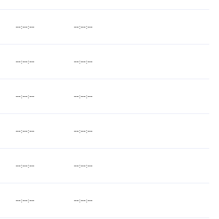
--:--:--
--:--:--
--:--:--
--:--:--
--:--:--
--:--:--
--:--:--
--:--:--
--:--:--
--:--:--
--:--:--
--:--:--