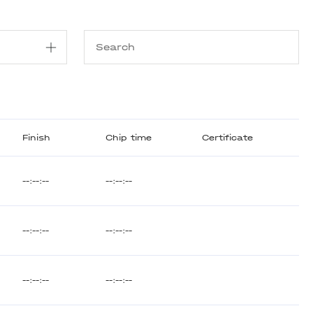
Finish
Chip time
Certificate
--:--:--
--:--:--
--:--:--
--:--:--
--:--:--
--:--:--