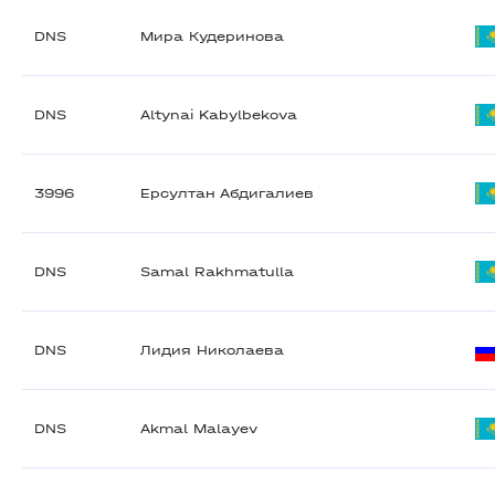
DNS
Мира Кудеринова
DNS
Altynai Kabylbekova
3996
Ерсултан Абдигалиев
DNS
Samal Rakhmatulla
DNS
Лидия Николаева
DNS
Akmal Malayev