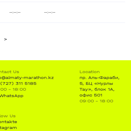
--:--:--
--:--:--
>
ntact Us
Location
fo@almaty-marathon.kz
пр. Аль-Фараби,
 (727) 311 5185
5, БЦ «Нурлы
:00 - 18:00
Тау», блок 1А,
офис 501
WhatsApp
09:00 - 18:00
llow Us
ontakte
stagram