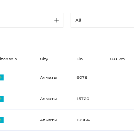
tizenship
City
Bib
8.8 km
Алматы
6078
Алматы
13720
Алматы
10964