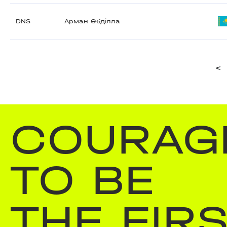
DNS
Арман Әбділла
<
COURAG
TO BE
THE FIR