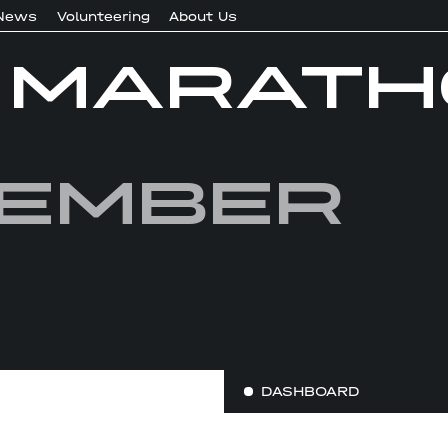
News
Volunteering
About Us
 MARAT
tember
DASHBOARD