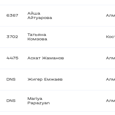
Айша
6367
Ал
Айтуарова
Татьяна
3702
Кос
Комзова
4475
Асхат Жаманов
Ал
DNS
Жигер Емжаев
Ал
Mariya
DNS
Ал
Papazyan