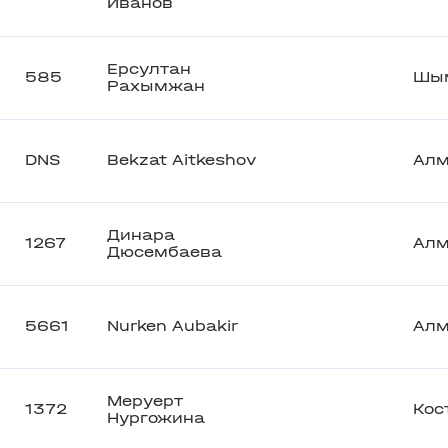
Иванов
Ерсултан
585
Шы
Рахымжан
DNS
Bekzat Aitkeshov
Ал
Динара
1267
Ал
Дюсембаева
5661
Nurken Aubakir
Ал
Меруерт
1372
Кос
Нургожина