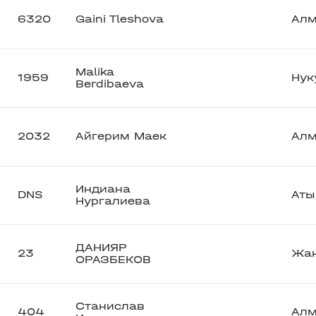
6320
Gaini Tleshova
Ал
Malika
1959
Нук
Berdibaeva
2032
Айгерим Маек
Ал
Индиана
DNS
Аты
Нургалиева
ДАНИЯР
23
Жан
ОРАЗБЕКОВ
Станислав
404
Ал