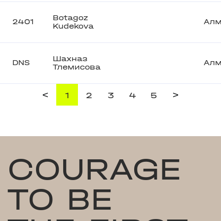
Botagoz
2401
Ал
Kudekova
Шахназ
DNS
Ал
Тлемисова
<
>
1
2
3
4
5
COURAGE
TO BE