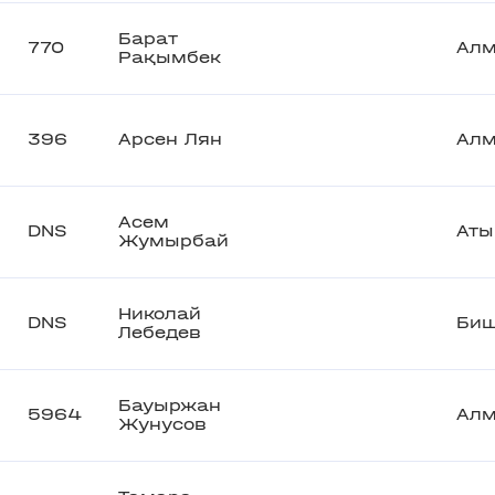
Барат
770
Ал
Рақымбек
396
Арсен Лян
Ал
Асем
DNS
Аты
Жумырбай
Николай
DNS
Биш
Лебедев
Бауыржан
5964
Ал
Жунусов