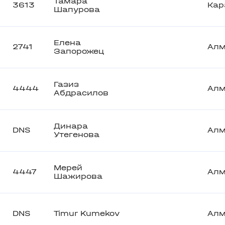
Тамара
3613
Кар
Шапурова
Елена
2741
Ал
Запорожец
Газиз
4444
Ал
Абдрасилов
Динара
DNS
Ал
Утегенова
Мерей
4447
Ал
Шажирова
DNS
Timur Kumekov
Ал