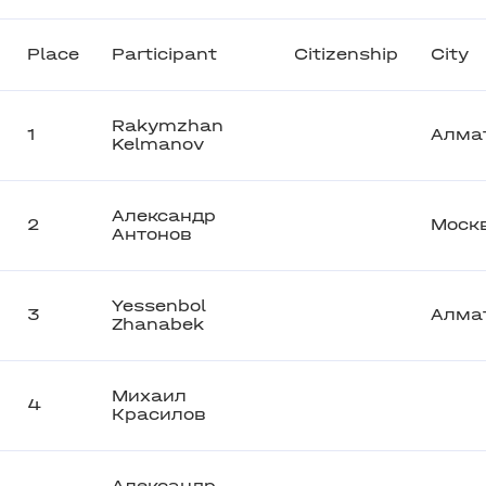
Place
Participant
Citizenship
City
Rakymzhan
1
Алма
Kelmanov
Александр
2
Моск
Антонов
Yessenbol
3
Алма
Zhanabek
Михаил
4
Красилов