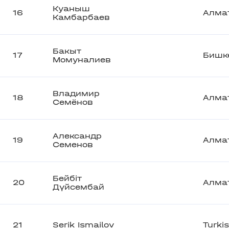
Куаныш
16
Алма
Камбарбаев
Бакыт
17
Бишк
Момуналиев
Владимир
18
Алма
Семёнов
Александр
19
Алма
Семенов
Бейбіт
20
Алма
Дүйсембай
21
Serik Ismailov
Turki