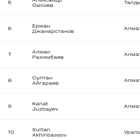
Александр
5
Талд
Сысоев
Ержан
6
Алма
Джанарстанов
Алмас
7
Алма
Рахимбаев
Султан
8
Алма
Айгараев
Kanat
9
Алма
Juzbayev
Sultan
10
Урал
Akhinbassov