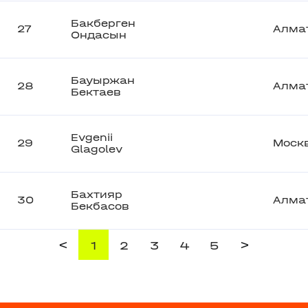
Бакберген
27
Алма
Ондасын
Бауыржан
28
Алма
Бектаев
Evgenii
29
Моск
Glagolev
Бахтияр
30
Алма
Бекбасов
<
>
1
2
3
4
5