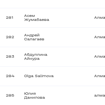
Асем
281
Алм
Жумабаева
Андрей
282
Алм
Салагаев
Абдуллина
283
Алм
Айнура
284
Olga Salimova
Алм
Юлия
285
алм
Данилова