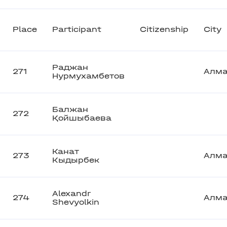
Place
Participant
Citizenship
City
Раджан
271
Алм
Нурмухамбетов
Балжан
272
Қойшыбаева
Канат
273
Алм
Кыдырбек
Alexandr
274
Алм
Shevyolkin