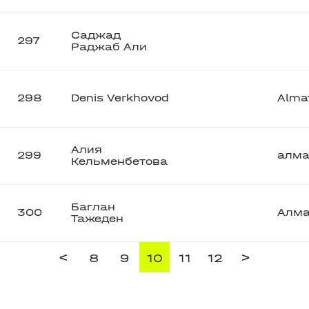
Саджад
297
Раджаб Али
298
Denis Verkhovod
Alma
Алия
299
алм
Кельменбетова
Баглан
300
Алм
Тажеден
<
>
8
9
10
11
12