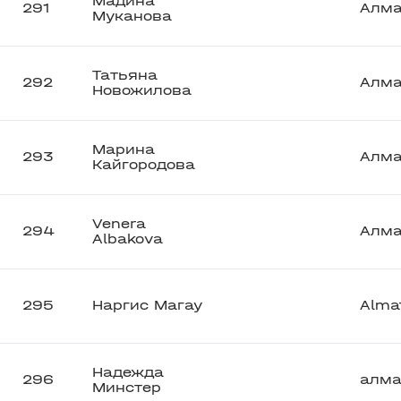
Мадина
291
Алм
Муканова
Татьяна
292
Алм
Новожилова
Марина
293
Алм
Кайгородова
Venera
294
Алм
Albakova
295
Наргис Магау
Alma
Надежда
296
алм
Минстер