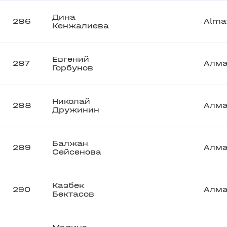
Дина
286
Alma
Кенжалиева
Евгений
287
Алм
Горбунов
Николай
288
Алм
Дружинин
Балжан
289
Алм
Сейсенова
Казбек
290
Алм
Бектасов