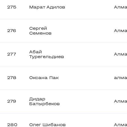
275
Марат Адилов
Алм
Сергей
276
Алм
Семенов
Абай
277
Алм
Турегельдиев
278
Оксана Пак
алм
Дидар
279
Алм
Батырбеков
280
Олег Шибанов
Алм