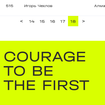
515
Игорь Чехлов
Алм
<
>
14
15
16
17
18
COURAGE
TO BE
THE FIRST