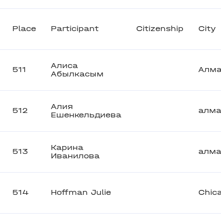
Place
Participant
Citizenship
City
Алиса
511
Алм
Абылкасым
Алия
512
алм
Ешенкельдиева
Карина
513
алм
Иванилова
514
Hoffman Julie
Chic