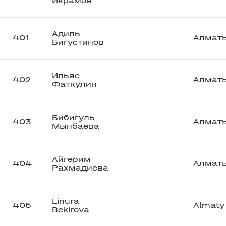
Икрамов
Адиль
401
Алмат
Бигустинов
Ильяс
402
Алмат
Фаткулин
Бибигуль
403
Алмат
Мынбаева
Айгерим
404
Алмат
Рахмадиева
Linura
405
Almaty
Bekirova