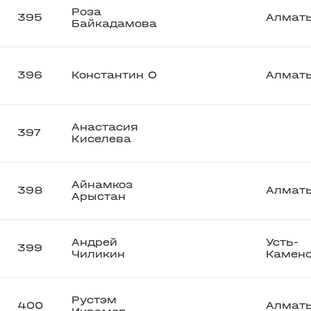
Роза
395
Алмат
Байкадамова
396
Константин О
Алмат
Анастасия
397
Киселева
Айнамкоз
398
Алмат
Арыстан
Андрей
Усть-
399
Чиликин
Камено
Рустэм
400
Алмат