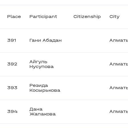
Place
Participant
Citizenship
City
391
Гани Абадан
Алмат
Айгуль
392
Алмат
Нусупова
Резида
393
Алмат
Косырькова
Дана
394
Алмат
Жапакова