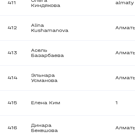
Ольга
411
almaty
Киндякова
Alina
412
Алмат
Kushamanova
Асель
413
Алмат
Базарбаева
Эльнара
414
Алмат
Усманова
415
Елена Ким
1
Динара
416
Алмат
Бекешова