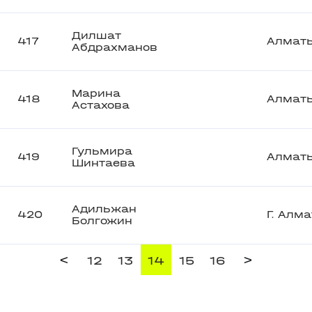
Дилшат
417
Алмат
Абдрахманов
Марина
418
Алмат
Астахова
Гульмира
419
Алмат
Шинтаева
Адильжан
420
Г. Алм
Болгожин
<
>
12
13
14
15
16