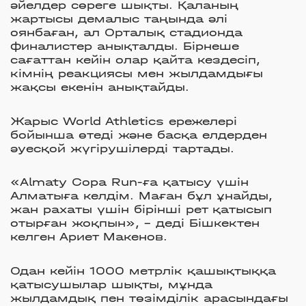
әйелдер сөреге шықты. Қаланың
жартысы демалыс таңында әлі
оянбаған, ал Орталық стадионда
финалистер анықталды. Бірнеше
сағаттан кейін олар қайта кездесіп,
кімнің реакциясы мен жылдамдығы
жақсы екенін анықтайды.
Жарыс World Athletics ережелері
бойынша өтеді және басқа елдерден
әуесқой жүгірушілерді тартады.
«Almaty Copa Run-ға қатысу үшін
Алматыға келдім. Маған бұл ұнайды,
жан рахаты үшін бірінші рет қатысып
отырған жоқпын», - деді Бішкектен
келген Ариет Макенов.
Одан кейін 1000 метрлік қашықтыққа
қатысушылар шықты, мұнда
жылдамдық пен төзімділік арасындағы