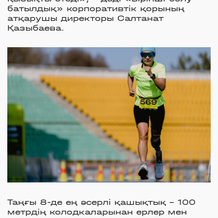
батылдық» корпоративтік қорының
атқарушы директоры Салтанат
Қазыбаева.
Таңғы 8-де ең әсерлі қашықтық - 100
метрдің колодкаларынан ерлер мен