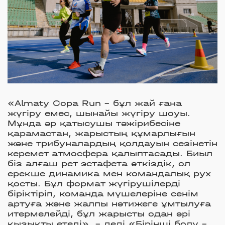
«Almaty Copa Run - бұл жай ғана
жүгіру емес, шынайы жүгіру шоуы.
Мұнда әр қатысушы тәжірибесіне
қарамастан, жарыстың құмарлығын
және трибуналардың қолдауын сезінетін
керемет атмосфера қалыптасады. Биыл
біз алғаш рет эстафета өткіздік, ол
ерекше динамика мен командалық рух
қосты. Бұл формат жүгірушілерді
біріктіріп, команда мүшелеріне сенім
артуға және жалпы нәтижеге ұмтылуға
итермелейді, бұл жарысты одан әрі
қызықты етеді», - деді «Бірінші болу -