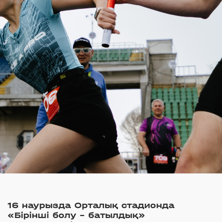
16 наурызда Орталық стадионда
«
Бірінші болу - батылдық
»