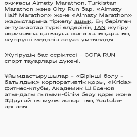
оқиғасы Almaty Marathon, Turkistan
Marathon және City Run бар. «Almaty
Half Marathon» және «Almaty Marathon»
жарыстарына тіркелу
ашық
. Ең берілген
энтузиастар түркі елдерінің
TAN
жүгіру
сериясына қатысуға және халықаралық
жүгіруші медалін алуға ұмтылады.
Жүгірудің бас серіктесі - COPA RUN
спорт тауарлары дүкені.
Ұйымдастырушылар - «Бірінші болу -
батылдық» корпоративтік қоры, «Krida»
фитнес-клубы, Академик Ш.Есенов
атындағы ғылыми-білім беру қоры және
#Другой ты мультиспорттық Youtube-
арнасы.