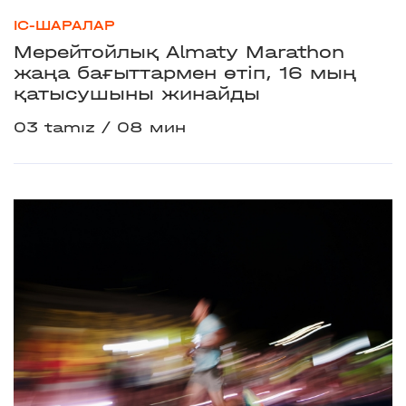
ІС-ШАРАЛАР
Мерейтойлық Almaty Marathon
жаңа бағыттармен өтіп, 16 мың
қатысушыны жинайды
03 tamız
08 мин