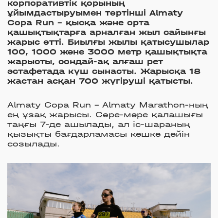
корпоративтік қорының
ұйымдастыруымен төртінші Almaty
Copa Run - қысқа және орта
қашықтықтарға арналған жыл сайынғы
жарыс өтті. Биылғы жылы қатысушылар
100, 1000 және 3000 метр қашықтықта
жарысты, сондай-ақ алғаш рет
эстафетада күш сынасты. Жарысқа 18
жастан асқан 700 жүгіруші қатысты.
Almaty Copa Run - Almaty Marathon-ның
ең ұзақ жарысы. Сөре-мәре қалашығы
таңғы 7-де ашылады, ал іс-шараның
қызықты бағдарламасы кешке дейін
созылады.