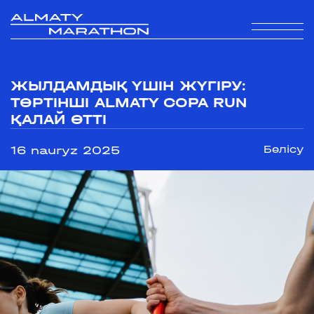
ЖЫЛДАМДЫҚ ҮШІН ЖҮГІРУ:
ТӨРТІНШІ ALMATY COPA RUN
ҚАЛАЙ ӨТТІ
16 nauryz 2025
Бөлісу