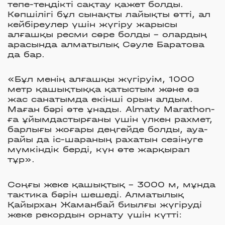
тепе-теңдікті сақтау қажет болды.
Көпшілігі бұл сынақты лайықты өтті, ал
кейбіреулер үшін жүгіру жарысы
алғашқы ресми сөре болды - олардың
арасында алматылық Сәуле Баратова
да бар.
«Бұл менің алғашқы жүгіруім, 1000
метр қашықтыққа қатыстым және өз
жас санатымда екінші орын алдым.
Маған бәрі өте ұнады. Almaty Marathon-
ға ұйымдастырғаны үшін үлкен рахмет,
барлығы жоғары деңгейде болды, ауа-
райы да іс-шараның рахатын сезінуге
мүмкіндік берді, күн өте жарқырап
тұр».
Соңғы жеке қашықтық - 3000 м, мұнда
тактика бәрін шешеді. Алматылық
Қайырхан Жаманбай биылғы жүгіруді
жеке рекордын орнату үшін күтті: