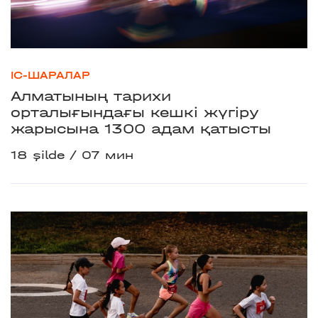
ІС-ШАРАЛАР
Алматының тарихи
орталығындағы кешкі жүгіру
жарысына 1300 адам қатысты
18 şilde
07 мин