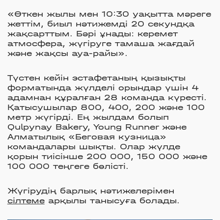
«Өткен жылы мен 10:30 уақытта мәреге
жеттім, биыл нәтижемді 20 секундқа
жақсарттым. Бәрі ұнады: керемет
атмосфера, жүгіруге тамаша жағдай
және жақсы ауа-райы».
Түстен кейін эстафетаның қызықты
форматында жүлделі орындар үшін 4
адамнан құралған 28 команда күресті.
Қатысушылар 800, 400, 200 және 100
метр жүгірді. Ең жылдам болып
Qulpynay Bakery, Young Runner және
Алматылық «Беговая кузница»
командалары шықты. Олар жүлде
қорын тиісінше 200 000, 150 000 және
100 000 теңгеге бөлісті.
Жүгірудің барлық нәтижелерімен
сілтеме
арқылы танысуға болады.