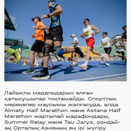
Лайықты медальдарын алған
қатысушылар тоқтамайды. Спорттық
мерекелер маусымы жалғасуда, алда
Almaty Half Marathon және Astana Half
Marathon жартылай марафондары,
Summer Relay және Tau Jarys, сондай-
ақ Орталық Азияның ең ірі жүгіру