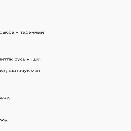
рысса – табанның
иттік сусын ішу.
аның шатасуымен
сау,
осу,