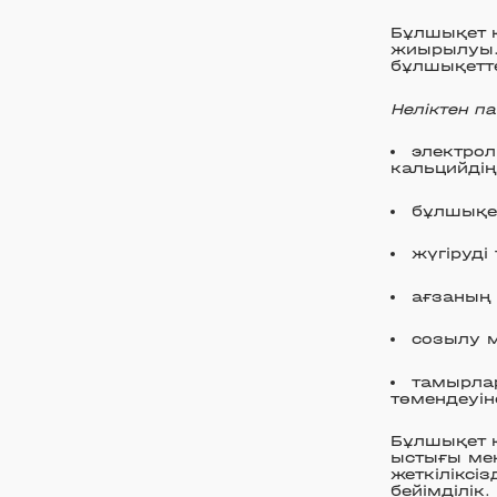
Бұлшықет қ
жиырылуы. 
бұлшықетте
Неліктен п
электрол
кальцийдің
бұлшықет
жүгіруді
ағзаның
созылу м
тамырла
төмендеуін
Бұлшықет 
ыстығы ме
жеткіліксі
бейімділік.