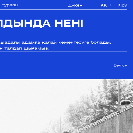
з туралы
Дүкен
KK
+
Кіру
ЛДЫНДА НЕНІ
ңыздағы адамға қалай көмектесуге болады,
ін талдап шығамыз.
Бөлісу