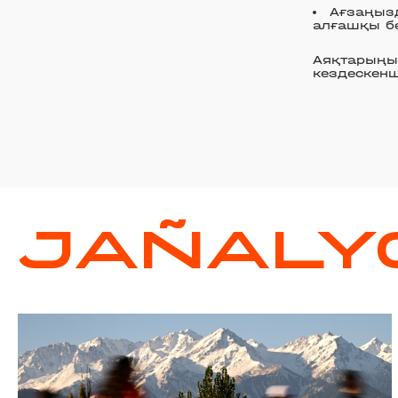
Ағзаңызд
алғашқы бе
Аяқтарыңыз
кездескенш
JAÑALY