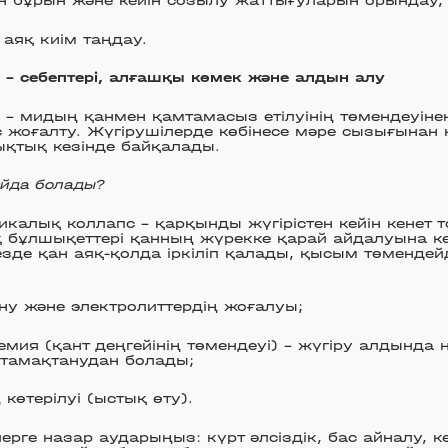
н бұрын және кейін созылу жаттығуларын орындау,
аяқ киім таңдау.
у – себептері, алғашқы көмек және алдын алу
у – мидың қанмен қамтамасыз етілуінің төмендеуін
с жоғалту. Жүгірушілерде көбінесе мәре сызығынан к
қтық кезінде байқалады.
айда болады?
икалық коллапс – қарқынды жүгірістен кейін кенет т
қ бұлшықеттері қанның жүрекке қарай айдалуына кө
езде қан аяқ-қолда іркіліп қалады, қысым төмендейді
у және электролиттердің жоғалуы;
емия (қант деңгейінің төмендеуі) – жүгіру алдында 
з тамақтанудан болады;
көтерілуі (ыстық өту).
лерге назар аударыңыз: күрт әлсіздік, бас айналу, 