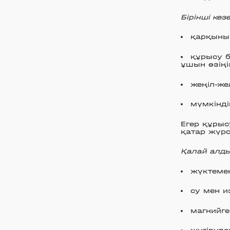
Бірінші кез
қарқынын
құрысу б
ұшын өзіңі
жеңіл-же
мүмкінді
Егер құрыс
қатар жүр
Қалай алды
жүктемен
су мен и
магнийге