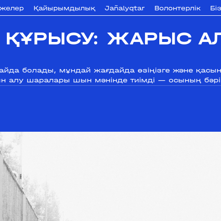
ижелер
Қайырымдылық
Jañalyqtar
Волонтерлік
Бі
Е ҚҰРЫСУ: ЖАРЫС А
пайда болады, мұндай жағдайда өзіңізге және қасы
ын алу шаралары шын мәнінде тиімді — осының бәр