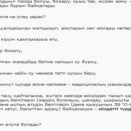
ың» пайда болуы, бозару, суық тер, жүрек айну –
удан бұрын байқалады.
екте не істеу керек?
шалқасынан жатқызып, аяқтарын сәл жоғары көтер
 кіруін қамтамасыз ету,
і босату,
лған жағдайда бетіне салқын су бүрку,
аннан кейін су немесе тәтті сусын беру,
 минут ішінде есіне келмесе – медициналық мамандар
н тану қайталанса, жүгіріс кезінде есіңізден танып қ
дың белгілерін (зәрдің болмауы, шөлдеу, шырышты
әне ыстық өтудің белгілерін (дене қызуының 39 °C
ып кетуі, бағыттан адасу) байқасаңыз –
міндетті түрд
н алуға болады?