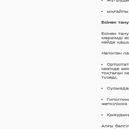
жүгіруде
ыңғайлы 
Есінен тан
Есінен тан
мерзімді е
кейде қашы
Неліктен п
Ортостат
кезінде ая
тоқтаған к
түседі;
Сусыздан
Гипоглик
жеткіліксі
Қызудың 
Алғы белгі