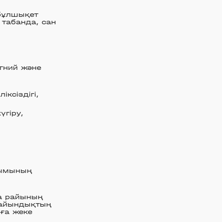
 бұлшықет
 табанда, сан
гний және
ксіздігі,
үгіру,
лымының
а райының
дайындықтың
рға жеке