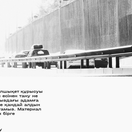
ұлшықет құрысуы
есінен тану не
ңыздағы адамға
не қандай алдын
ғамыз. Материал
 бірге
у