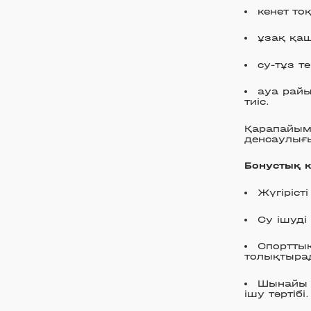
кенет то
ұзақ қаш
су-тұз т
ауа райы
тиіс.
Қарапайым 
денсаулығ
Бонустық к
Жүгіріст
Су ішуді
Спорттық
толықтыра
Шынайы 
ішу тәртібі.