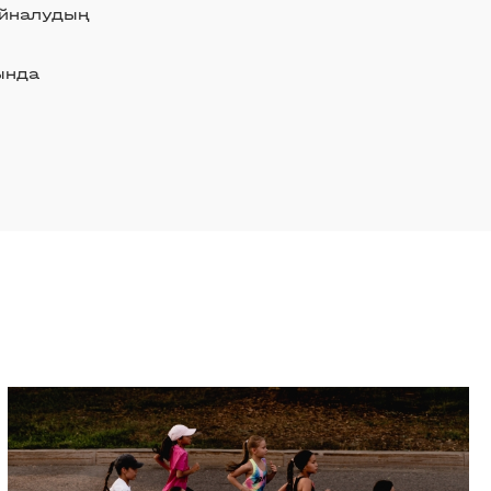
айналудың
ында