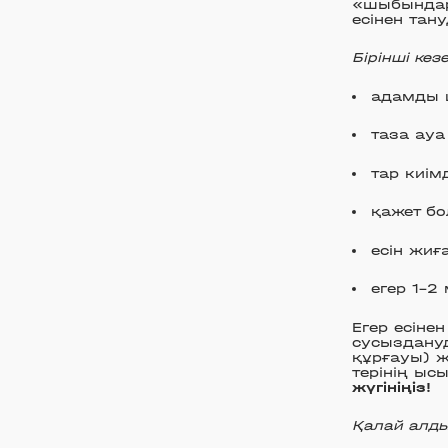
«шыбындард
есінен тан
Бірінші кез
адамды 
таза ауа
тар киімд
қажет бо
есін жиғ
егер 1–2
Егер есіне
сусыздану
құрғауы) ж
терінің ыс
жүгініңіз!
Қалай алды