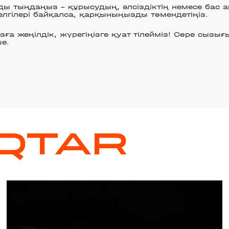
ы тыңдаңыз – құрысудың, әлсіздіктің немесе бас 
лгілері байқалса, қарқыныңызды төмендетіңіз.
ға жеңілдік, жүрегіңізге қуат тілейміз! Сөре сызығ
е.
QTAR