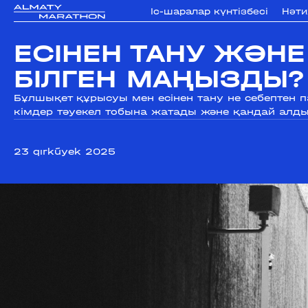
Iс-шаралар күнтізбесi
Нәт
ЕСІНЕН ТАНУ ЖӘН
БІЛГЕН МАҢЫЗДЫ?
Бұлшықет құрысуы мен есінен тану не себептен 
кімдер тәуекел тобына жатады және қандай алд
23 qırkúyek 2025