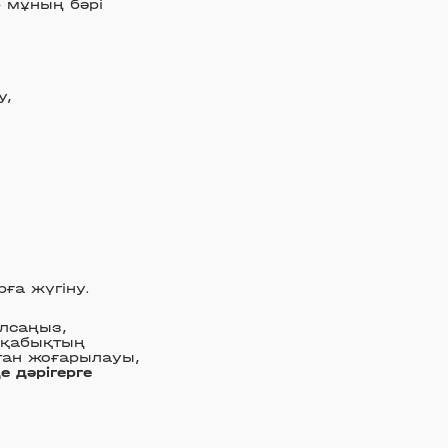
 мұның бәрі
у,
ға жүгіну.
алсаңыз,
 қабықтың
-тан жоғарылауы,
е дәрігерге