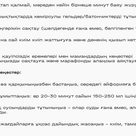
қтап қалмай, мәреден кейін бірнеше минут баяу жүру
ықтықтарда көмірсулы гельдер/батончиктерді тұты
еңгерімін сақтау (шөлдегенде ғана емес, белгіленген 
на сай киім киіп жаттығуға және дененің қызып кет
қауіпсіздік ережелері мен мамандардың кеңестері
ыңызды сақтауға және марафонды алаңсыз аяқтауға
еңестер:
і өз қарқыныңызбен бастаңыз, сөредегі эйфорияға б
 ұмытпаңыз: әр 20–30 минут сайын 150–250 мл ішіңі
 сусындарды тұтыныңыз – олар суды ғана емес, эл
ды.
жағдайларға ұқсас дайындық жасаңыз – киім, тама