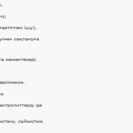
,
ну,
тәртіппен ішу),
уінен сақтануға
 көмектеседі.
ерілмеңіз.
з.
ектролиттерді де
қтану, сұйықтық