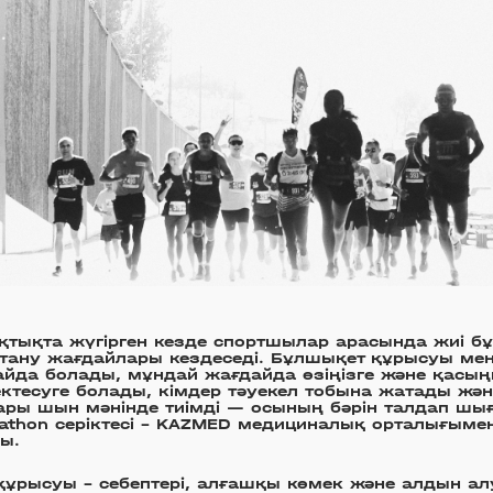
қтықта жүгірген кезде спортшылар арасында жиі б
 тану жағдайлары кездеседі. Бұлшықет құрысуы мен 
айда болады, мұндай жағдайда өзіңізге және қасы
ктесуге болады, кімдер тәуекел тобына жатады жә
ары шын мәнінде тиімді — осының бәрін талдап шы
athon серіктесі – KAZMED медициналық орталығымен
ы.
ұрысуы – себептері, алғашқы көмек және алдын ал