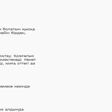
ен болатын қысқа
ейін бірден,
оқтау. Қозғалыс
мектеседі. Кенет
, миға оттегі аз
немесе кезінде
көз алдында