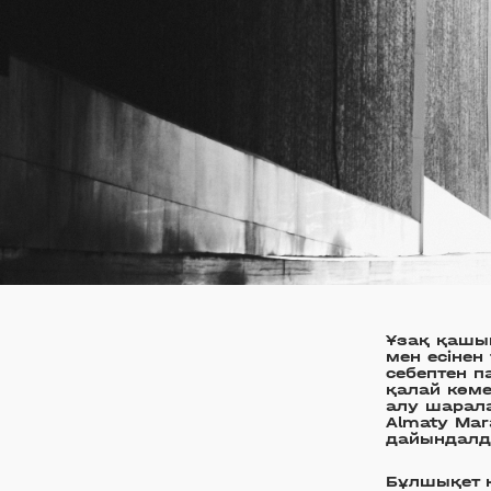
Ұзақ қашы
мен есінен
себептен п
қалай көме
алу шарал
Almaty Mar
дайындалд
Бұлшықет қ