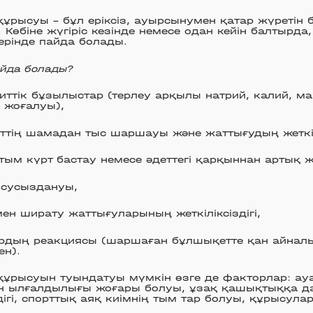
ұрысуы – бұл еріксіз, ауырсынумен қатар жүретін
Көбіне жүгіріс кезінде немесе одан кейін балтырда,
рінде пайда болады.
айда болады?
иттік бұзылыстар (терлеу арқылы натрий, калий, ма
 жоғалуы),
тің шамадан тыс шаршауы және жаттығудың жеткілі
 тым күрт бастау немесе әдеттегі қарқыннан артық ж
 сусыздануы,
ен ширату жаттығуларының жеткіліксіздігі,
рдың реакциясы (шаршаған бұлшықетте қан айна
ен).
құрысуын туындатуы мүмкін өзге де факторлар: ау
н ылғалдылығы жоғары болуы, ұзақ қашықтыққа 
здігі, спорттық аяқ киімнің тым тар болуы, құрысула