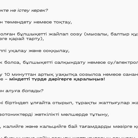
екте не істеу керек?
 төмендету немесе тоқтау,
олған бұлшықетті жайлап созу (мысалы, балтыр құ
зге қарай тарту),
лпі уқалау және соққылау,
к болса, бұлшықетті салқындату немесе су/электрол
у 10 минуттан артық уақытқа созылса немесе сан
се –
міндетті түрде дәрігерге қаралыңыз!
н алуға болады?
і біртіндеп ұлғайта отырып, тұрақты жаттығулар жа
зотониктерді жеткілікті мөлшерде тұтыну,
, калийге және кальцийге бай тағамдарды мәзірге қ