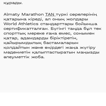
құрады.
Almaty Marathon
TAN
түркі сөрелерінің
қатарына кіреді, ал оның жолдары
World Athletics стандарттары бойынша
сертификатталған. Бүгінгі таңда бұл тек
спорттық мереке ғана емес, сонымен
қатар, адамдарды біріктіретін,
қайырымдылық бастамаларын
қолдайтын және өңірдегі жаңа жүгіру
мәдениетін қалыптастыратын маңызды
әлеуметтік жоба.