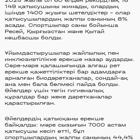
149 қатысушыны жинады, олардың
ішінде 1400 жуығы шетелдіктер – олар
қатысушылардың жалпы санының 8%
асады. Спортшылар саны бойынша
Ресей, Қырғызстан және Қытай
көшбасшы болды.
Ұйымдастырушылар жайлылық пен
инклюзивтілікке ерекше назар аударды.
Сөре-мәре қалашығында алғаш рет
ерекше қажеттіліктері бар адамдарға
арналған биодәретханалар, сондай-ақ
ана мен бала бөлмесі пайда болды.
Әйелдер үшін тегін гигиеналық
құралдар бар жеке дәретханалар
қарастырылған.
Әйелдердің қатысқаны ерекше
байқалды: мәре сызығын 7000 астам
қатысушы кесіп өтті, бұл
спортшылардың жалпы санының 44,4%