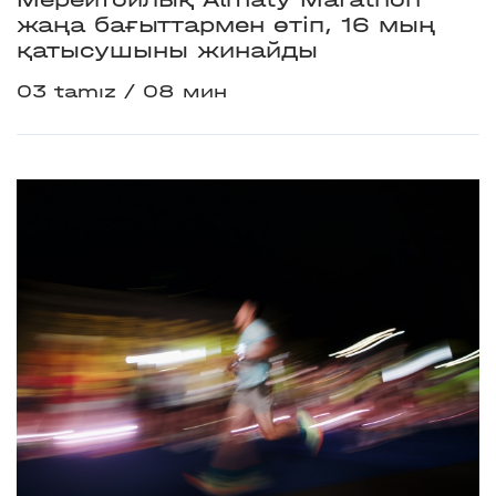
жаңа бағыттармен өтіп, 16 мың
қатысушыны жинайды
03 tamız
08 мин