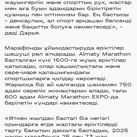
жауынгерлік және спорттық рух, жастар
мен аға буын адамдарын біріктіретін
қуаныш пен оптимизм бар. Ең бастысы
– денсаулық, ал спорт әрқашан белсенді
және бақытты болуға көмектеседі», –
деді Дарья.
Марафонды ұйымдастыруда еріктілер
шешуші рөл атқарады. Almaty Marathon
басталған күні 1500-ге жуық еріктілер
қатысады, олар қашықтықтағы және
сөре-мәре қалашығындағы
спортшыларға қолдау көрсетеді.
Жарысқа бір ай қалғанда шамамен 750
адам сөрелік жинақтарын алады, тағы
600 адам Almaty Marathon EXPO-да
берілетін күндері көмектеседі.
«Өткен жылдан бастап біз негізгі
орындарға егде жастағы еріктілерді
тарту бағытын дамыта бастадық. 2025
жылы марафонға 25 пен 73 жас