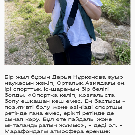
Бір жыл бұрын Дарья Нұркенова ауыр
науқасын жеңіп, Орталық Азиядағы ең
ірі спорттық іс-шараның бір бөлігі
болды. «Спортқа келіп, қозғалыста
болу ешқашан кеш емес. Ең бастысы –
позитивті болу және өзіңізді спортшы
ретінде ғана емес, ерікті ретінде де
сынап көру. Бұл өте пайдалы және
ынталандыратын жұмыс», - деді ол. –
Марафондағы атмосфера ерекше: