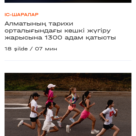
ІС-ШАРАЛАР
Алматының тарихи
орталығындағы кешкі жүгіру
жарысына 1300 адам қатысты
18 şilde
07 мин