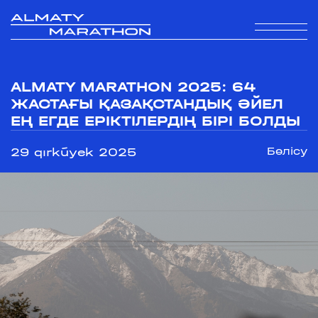
ALMATY MARATHON 2025: 64
ЖАСТАҒЫ ҚАЗАҚСТАНДЫҚ ӘЙЕЛ
ЕҢ ЕГДЕ ЕРІКТІЛЕРДІҢ БІРІ БОЛДЫ
29 qırkúyek 2025
Бөлісу