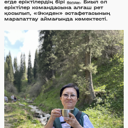
егде еріктілердің бірі
. Биыл ол
болды
еріктілер командасына алғаш рет
қосылып, «Экиден» эстафетасының
марапаттау аймағында көмектесті.