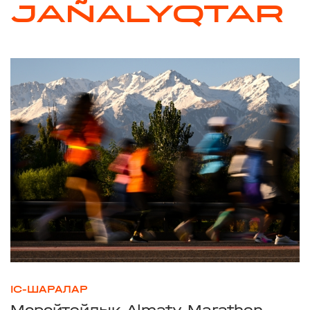
JAÑALYQTAR
ІС-ШАРАЛАР
Мерейтойлық Almaty Marathon