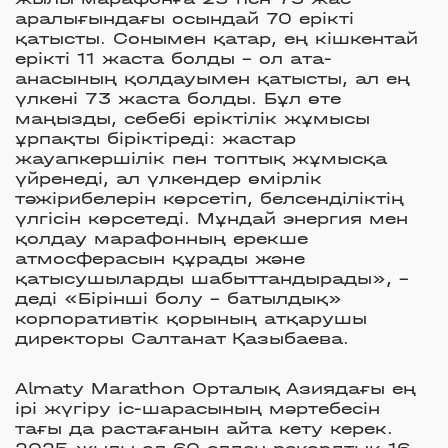
аралығындағы осындай 70 ерікті
қатысты. Сонымен қатар, ең кішкентай
ерікті 11 жаста болды – ол ата-
анасының қолдауымен қатысты, ал ең
үлкені 73 жаста болды. Бұл өте
маңызды, себебі еріктілік жұмысы
ұрпақты біріктіреді: жастар
жауапкершілік пен топтық жұмысқа
үйренеді, ал үлкендер өмірлік
тәжірибелерін көрсетіп, белсенділіктің
үлгісін көрсетеді. Мұндай энергия мен
қолдау марафонның ерекше
атмосферасын құрады және
қатысушыларды шабыттандырады», –
деді «Бірінші болу – батылдық»
корпоративтік қорының атқарушы
директоры Салтанат Қазыбаева.
Almaty Marathon Орталық Азиядағы ең
ірі жүгіру іс-шарасының мәртебесін
тағы да растағанын айта кету керек.
2025 жылы ол 60 елден рекордтық 16