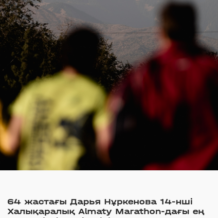
64 жастағы Дарья Нұркенова 14-нші
Халықаралық Almaty Marathon-дағы ең