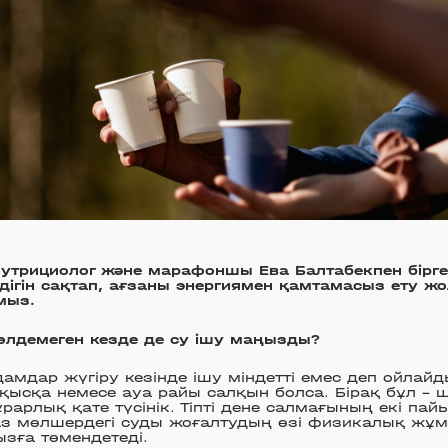
утрициолог және марафоншы Ева Балтабекпен бірге 
ңдігін сақтап, ағзаны энергиямен қамтамасыз ету ж
мыз.
өлдемеген кезде де су ішу маңызды?
дамдар жүгіру кезінде ішу міндетті емес деп ойлайды
қысқа немесе ауа райы салқын болса. Бірақ бұл –
ұрарлық қате түсінік. Тіпті дене салмағының екі пай
з мөлшердегі суды жоғалтудың өзі физикалық жұмы
ызға төмендетеді.