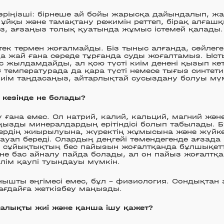
көріңізші: бірнеше ай бойы жарысқа дайындалып, ж
ұйқы және тамақтану режимін реттеп, бірақ алғаш
із, ағзаңыз толық қуатында жұмыс істемей қалады.
ек термен жоғалмайды. Біз тыныс алғанда, сөйлеген
а жай ғана сөреде тұрғанда суды жоғалтамыз. Ыс
с жылдамдайды, ал қою түсті киім денені қызып ке
°C температурада да қара түсті немесе тығыз синте
иім таңдасаңыз, айтарлықтай сусыздану болуы мүм
кезінде не болады?
су ғана емес. Ол натрий, калий, кальций, магний жән
ңызды минералдардың ерітіндісі болып табылады. Б
ердің жиырылуына, жүректің жұмысына және жүйке
жауап береді. Олардың деңгейі төмендегенде ағзада
: сұйықтықтың бес пайызын жоғалтқанда бұлшықетт
әне бас айналу пайда болады, ал он пайыз жоғалтқ
 өлім қаупі туындауы мүмкін.
ышты әңгімесі емес, бұл – физиология. Сондықтан
ағдайға жеткізбеу маңызды.
алықты жиі және қанша ішу қажет?