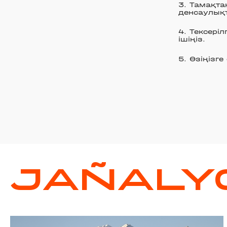
Тамақтан
денсаулық
Тексері
ішіңіз.
Өзіңізг
JAÑALY