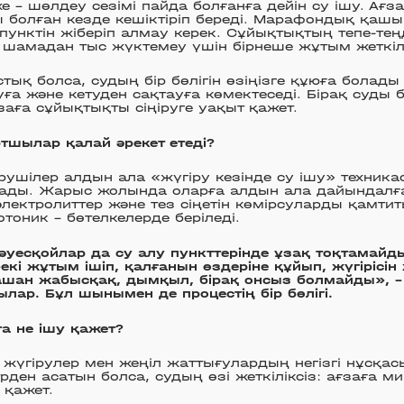
еже – шөлдеу сезімі пайда болғанға дейін су ішу. Ағз
болған кезде кешіктіріп береді. Марафондық қашық
пунктін жіберіп алмау керек. Сұйықтықтың тепе-теңд
шамадан тыс жүктемеу үшін бірнеше жұтым жеткілі
стық болса, судың бір бөлігін өзіңізге құюға болады 
ға және кетуден сақтауға көмектеседі. Бірақ суды 
ғзаға сұйықтықты сіңіруге уақыт қажет.
ртшылар қалай әрекет етеді?
ірушілер алдын ала «жүгіру кезінде су ішу» техника
ады. Жарыс жолында оларға алдын ала дайындалғ
 электролиттер және тез сіңетін көмірсуларды қамти
отоник – бөтелкелерде беріледі.
 әуесқойлар да су алу пункттерінде ұзақ тоқтамайды
–екі жұтым ішіп, қалғанын өздеріне құйып, жүгірісі
шан жабысқақ, дымқыл, бірақ онсыз болмайды», – 
ар. Бұл шынымен де процестің бір бөлігі.
а не ішу қажет?
 жүгірулер мен жеңіл жаттығулардың негізгі нұсқа
рден асатын болса, судың өзі жеткіліксіз: ағзаға м
 қажет.