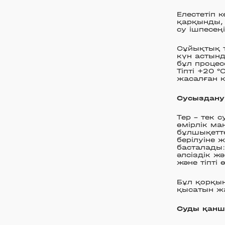
Елестетіп 
қарқынды, 
су ішпесең
Сұйықтық т
күн астынд
бұл процес
Тіпті +20 
жасалған к
Сусыздану 
Тер – тек 
өмірлік ма
бұлшықетт
берілуіне 
басталады
әлсіздік ж
және тіпті
Бұл қорқын
қысатын ж
Суды қанш