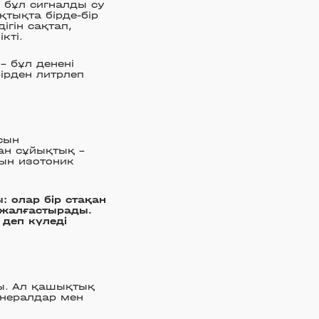
а бұл сигналды су
тықта бірде-бір
ігін сақтап,
кті.
– бұл денені
бірден литрлеп
сын
ан сұйықтық –
тын изотоник
: олар бір стақан
н жалғастырады.
деп күледі
сы. Ал қашықтық
инералдар мен