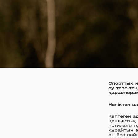
Спорттық н
су тепе-те
қарастыра
Неліктен ш
Көптеген а
қашықтық 
нәтижеге т
құрайтын а
он бес пай