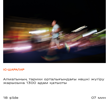
ІС-ШАРАЛАР
Алматының тарихи орталығындағы кешкі жүгіру
жарысына 1300 адам қатысты
18 şilde
07 мин