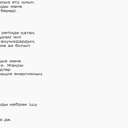
асыз ету қиын.
арды және
береді.
 ретінде қатаң
құрам жиі
і ақуыздардың
есе аз болып
ңыз және
ыз. Жақсы
дтер
нация энергияның
ды көбірек ішу
з де.