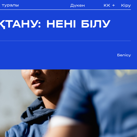
з туралы
Дүкен
KK
+
Кіру
АНУ: НЕНІ БІЛУ
Бөлісу