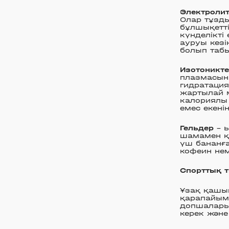
Электролит
Олар тұзды
бұлшықетті
күнделікті
ауруы кезі
болып таб
Изотоникт
плазмасына
гидратация
жартылай 
калориялы 
емес екенін
Гельдер
– ы
шамамен қ
үш бананға
кофеин не
Спорттық 
Ұзақ қашық
қарапайым 
допшалары,
керек және