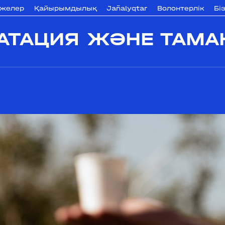
ижелер
Қайырымдылық
Jañalyqtar
Волонтерлік
Бі
ТАЦИЯ ЖӘНЕ ТАМАҚТ