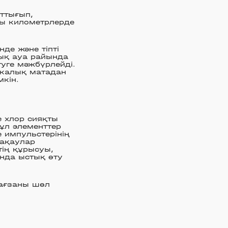
аттығып,
қы километрлерде
де және тіпті
тық ауа райында
туге мәжбүрлейді.
тикалық матадан
кін.
е хлор сияқты
ұл элементтер
 импульстерінің
 ақаулар
ің құрысуы,
анда ыстық өту
 ағзаны шөл