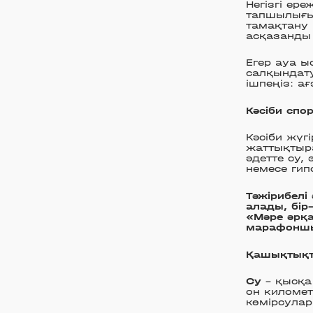
Негізгі ер
тапшылығы 
тамақтану 
асқазанды 
Егер ауа ы
салқындату
ішпеңіз: а
Кәсіби спо
Кәсіби жүг
жаттықтыр
әдетте су,
немесе гип
Тәжірибелі
алады, бір
«Мәре әрқа
марафоншыл
Қашықтықт
Су
– қысқа
он километ
көмірсулар