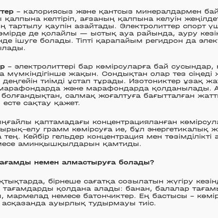
тер
– калориясыз және қантсыз минералдармен бай
 қалпына келтіріп, ағзаның қалпына келуін жеңілде
ң тартылу қаупін азайтады. Электролиттер спорт үш
 өмірде де қолайлы — ыстық ауа райында, ауру кезі
нде ішуге болады. Тіпті қарапайым регидрон да элект
ылады.
ер
– электролиттері бар көмірсуларға бай сусындар,
 мүмкіндігінше жақын. Сондықтан олар тез сіңеді 
 деңгейін тиімді ұстап тұрады. Изотониктер ұзақ ж
марафондарда және марафондарда қолданылады. А
болғандықтан, салмақ жоғалтуға бағытталған жатт
 есте сақтау қажет.
ңғайлы қаптамадағы концентрацияланған көмірсула
ырық–елу грамм көмірсуға ие, бұл энергетикалық
 тең. Кейбір гельдер концентрация мен төзімділікті
месе аминқышқылдарын қамтиды.
тағамды немен алмастыруға болады?
тықтарда, бірнеше сағатқа созылатын жүгіру кезі
тағамдарды қолдана алады: банан, балалар тағам
 мармелад немесе батончиктер. Ең бастысы – көмірс
 асқазанда ауырлық тудырмауы тиіс.