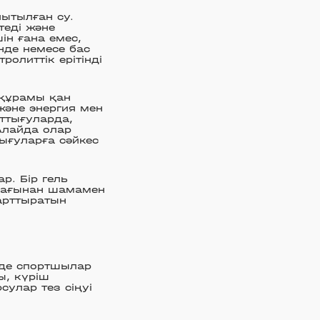
ытылған су.
теді және
ін ғана емес,
нде немесе бас
ролиттік ерітінді
 құрамы қан
және энергия мен
аттығуларда,
лайда олар
ығуларға сәйкес
р. Бір гель
 жағынан шамамен
 арттыратын
нде спортшылар
ы, күріш
улар тез сіңуі