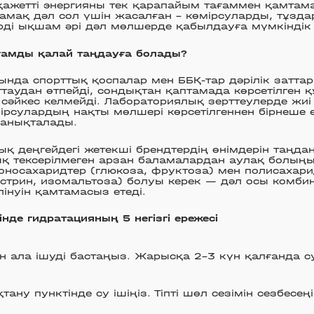
қажетті энергияны тек қарапайым тағаммен қамтам
амақ дәл сол үшін жасалған – көмірсуларды, тұзд
ді ықшам әрі дәл мөлшерде қабылдауға мүмкіндік 
ғамды қалай таңдауға болады?
нда спорттық қоспалар мен ББҚ-тар дәрілік заттар
таудан өтпейді, сондықтан қаптамада көрсетілген 
сәйкес келмейді. Лабораториялық зерттеулерде жи
ірсулардың нақты мөлшері көрсетілгеннен бірнеше 
анықталады.
қ деңгейдегі жетекші брендтердің өнімдерін таңда
ық тексерілмеген арзан баламалардан аулақ болың
носахаридтер (глюкоза, фруктоза) мен полисахари
стрин, изомальтоза) болуы керек — дәл осы комби
лінуін қамтамасыз етеді.
інде гидратацияның 5 негізгі ережесі
 ала ішуді бастаңыз. Жарысқа 2-3 күн қалғанда су
тану пунктінде су ішіңіз. Тіпті шөл сезімін сезбесеңі