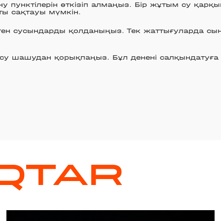
у пунктілерін өткізіп алмаңыз. Бір жұтым су қарқ
ты сақтауы мүмкін.
лген сусындарды қолданыңыз. Тек жаттығуларда сын
е су шашудан қорықпаңыз. Бұл денені салқындатуға 
QTAR