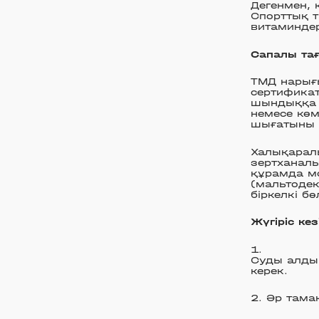
Дегенмен, 
Спорттық т
витаминдер
Сапалы та
ТМД нарығы
сертификат
шындыққа 
немесе көм
шығатыны 
Халықаралы
зертханал
құрамда мо
(мальтодек
біркелкі бө
Жүгіріс кез
Суды алдын
керек.
Әр тамақ