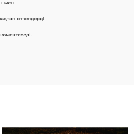
ын мен
ақтан өткендерді
көмектеседі.