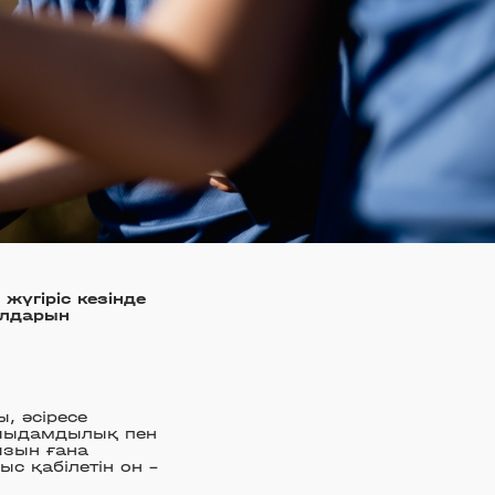
жүгіріс кезінде
олдарын
, әсіресе
 шыдамдылық пен
ызын ғана
с қабілетін он –