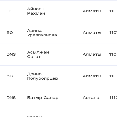
Айнель
91
Алматы
110
Рахман
Адина
90
Алматы
110
Уразгалиева
Асылжан
DNS
Алматы
11
Сагат
Денис
56
Алматы
110
Полубоярцев
DNS
Батыр Сапар
Астана
111