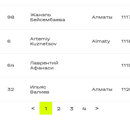
Жанэль
98
Алматы
111
Бейсембаева
Artemiy
6
Almaty
111
Kuznetsov
Лаврентий
64
111
Афанаси
Ильяс
32
Алматы
112
Валиев
<
>
1
2
3
4