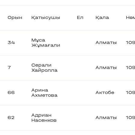
Орын
Қатысушы
Ел
Қала
Нө
Мұса
34
Алматы
109
Жұмағали
Серали
7
Алматы
10
Хайролла
Арина
66
Актобе
10
Ахметова
Адриан
62
Алматы
10
Насенков