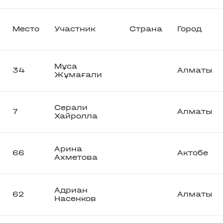
Место
Участник
Страна
Город
Мұса
34
Алматы
Жұмағали
Серали
7
Алматы
Хайролла
Арина
66
Актобе
Ахметова
Адриан
62
Алматы
Насенков