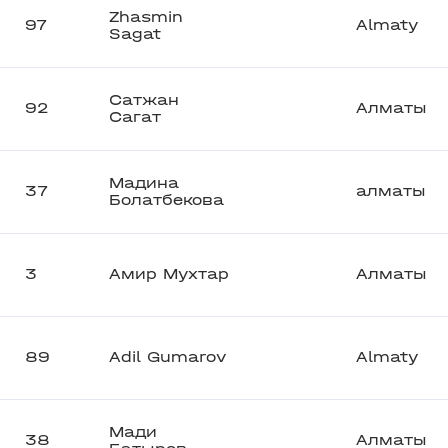
Zhasmin
97
Almaty
Sagat
Сатжан
92
Алматы
Сагат
Мадина
37
алматы
Болатбекова
3
Амир Мухтар
Алматы
89
Adil Gumarov
Almaty
Мади
38
Алматы