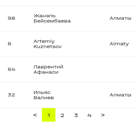
Жанэль
98
Алматы
Бейсембаева
Artemiy
6
Almaty
Kuznetsov
Лаврентий
64
Афанаси
Ильяс
32
Алматы
Валиев
<
>
1
2
3
4