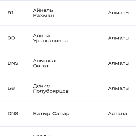
Айнель
91
Алматы
Рахман
Адина
90
Алматы
Уразгалиева
Асылжан
DNS
Алматы
Сагат
Денис
56
Алматы
Полубоярцев
DNS
Батыр Сапар
Астана