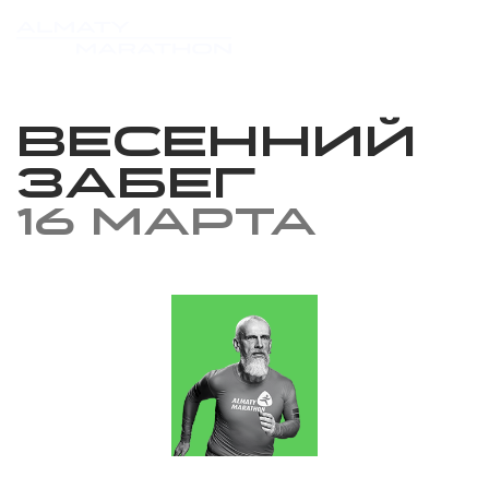
Весенний
забег
16 марта