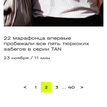
22 марафонца впервые
пробежали все пять тюркских
забегов в серии TAN
23 ноября
11 мин
<
1
2
3
...
40
>