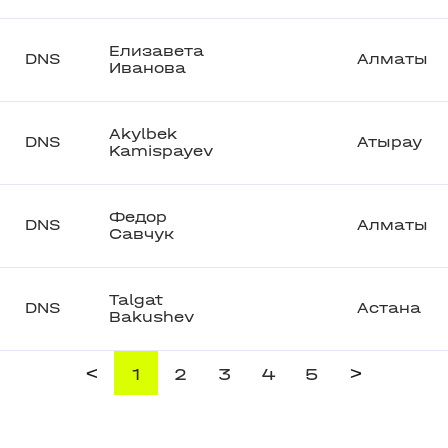
Елизавета
DNS
Алматы
Иванова
Akylbek
DNS
Атырау
Kamispayev
Федор
DNS
Алматы
Савчук
Talgat
DNS
Астана
Bakushev
<
>
1
2
3
4
5