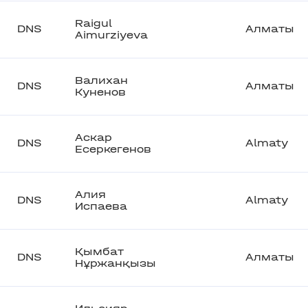
Raigul
DNS
Алматы
Aimurziyeva
Валихан
DNS
Алматы
Куненов
Аскар
DNS
Almaty
Есеркегенов
Алия
DNS
Almaty
Испаева
Қымбат
DNS
Алматы
Нұржанқызы