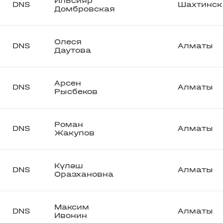
Ильсияр
DNS
Шахтинск
Домбровская
Олеся
DNS
Алматы
Даутова
Арсен
DNS
Алматы
Рысбеков
Роман
DNS
Алматы
Жакупов
Күләш
DNS
Алматы
Оразхановна
Максим
DNS
Алматы
Ивонин