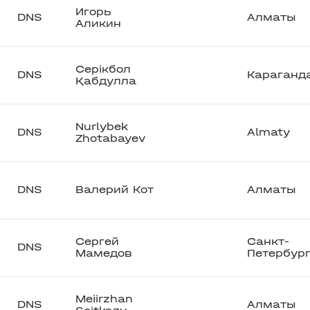
Игорь
DNS
Алматы
Аликин
Серікбол
DNS
Караганд
Қабдулла
Nurlybek
DNS
Almaty
Zhotabayev
DNS
Валерий Кот
Алматы
Сергей
Санкт-
DNS
Мамедов
Петербур
Meiirzhan
DNS
Алматы