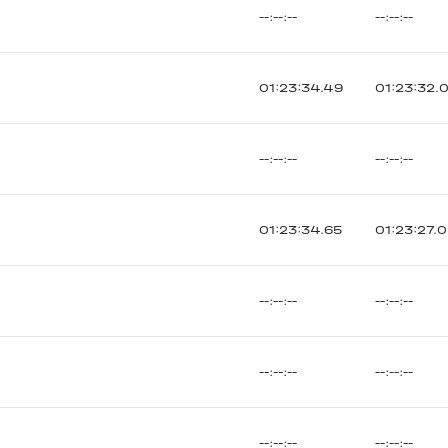
--:--:--
--:--:--
01:23:34.49
01:23:32.
--:--:--
--:--:--
01:23:34.65
01:23:27.
--:--:--
--:--:--
--:--:--
--:--:--
--:--:--
--:--:--