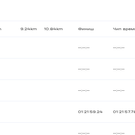
m
9.24km
10.84km
Финиш
Чип врем
--:--:--
--:--:--
--:--:--
--:--:--
--:--:--
--:--:--
01:21:59.24
01:21:57.7
--:--:--
--:--:--