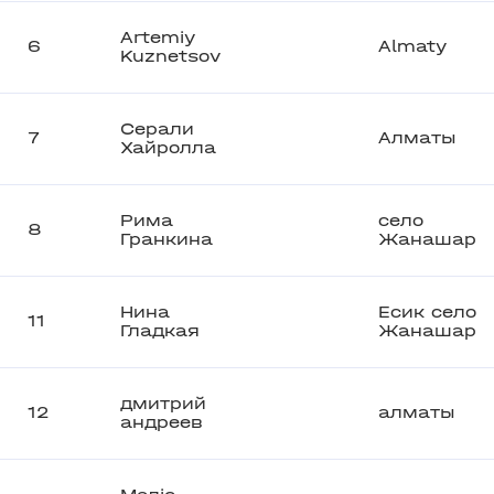
Artemiy
6
Almaty
Kuznetsov
Серали
7
Алматы
Хайролла
Рима
село
8
Гранкина
Жанашар
Нина
Есик село
11
Гладкая
Жанашар
дмитрий
12
алматы
андреев