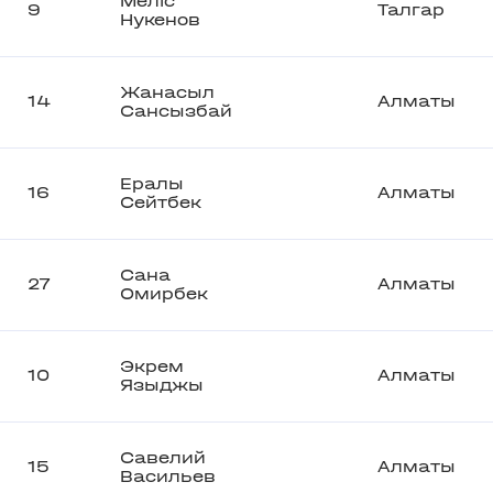
Меліс
9
Талгар
Нукенов
Жанасыл
14
Алматы
Сансызбай
Ералы
16
Алматы
Сейтбек
Сана
27
Алматы
Омирбек
Экрем
10
Алматы
Языджы
Савелий
15
Алматы
Васильев