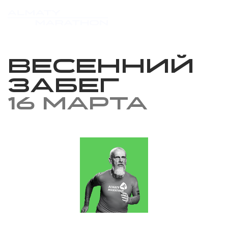
Весенний
забег
16 марта