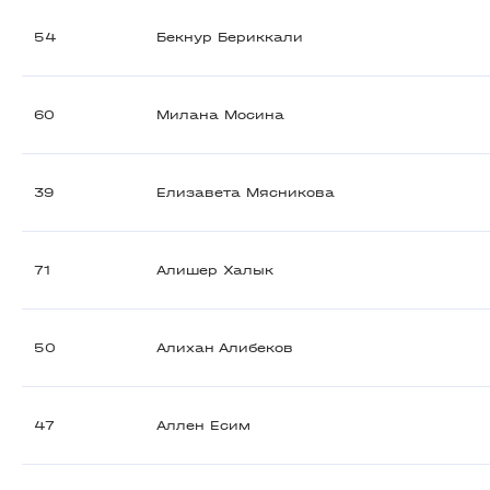
54
Бекнур Бериккали
60
Милана Мосина
39
Елизавета Мясникова
71
Алишер Халык
50
Алихан Алибеков
47
Аллен Есим