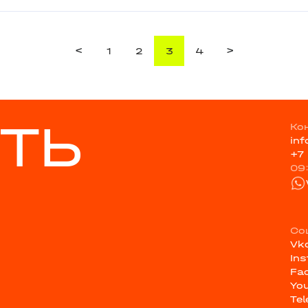
<
>
1
2
3
4
ТЬ
Ко
in
+7
09
Со
Vk
In
Fa
Yo
Te