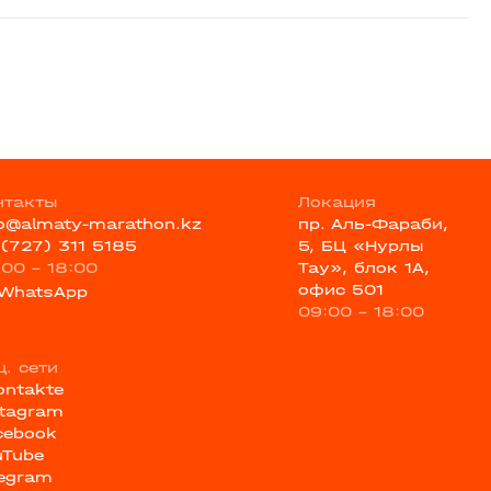
нтакты
Локация
fo@almaty-marathon.kz
пр. Аль-Фараби,
 (727) 311 5185
5, БЦ «Нурлы
:00 - 18:00
Тау», блок 1А,
офис 501
WhatsApp
09:00 - 18:00
ц. сети
ontakte
stagram
cebook
uTube
legram