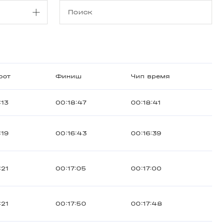
рот
Финиш
Чип время
:13
00:18:47
00:18:41
:19
00:16:43
00:16:39
:21
00:17:05
00:17:00
:21
00:17:50
00:17:48