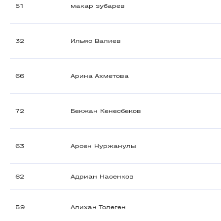
51
макар зубарев
32
Ильяс Валиев
66
Арина Ахметова
72
Бекжан Кенесбеков
63
Арсен Нуржанулы
62
Адриан Насенков
59
Алихан Толеген