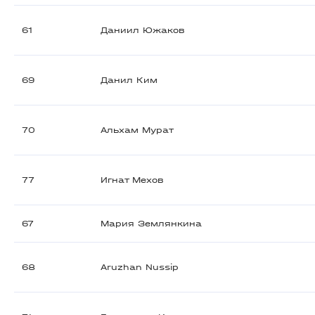
61
Даниил Южаков
69
Данил Ким
70
Альхам Мурат
77
Игнат Мехов
67
Мария Землянкина
68
Aruzhan Nussip