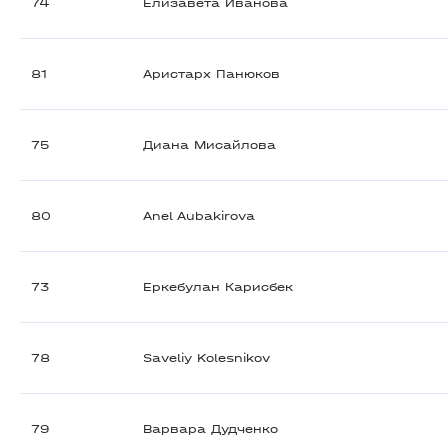
74
Елизавета Иванова
81
Аристарх Панюков
75
Диана Мисайлова
80
Anel Aubakirova
73
Еркебулан Карисбек
78
Saveliy Kolesnikov
79
Варвара Дудченко