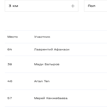
Место
Участник
64
Лаврентий Афанаси
38
Мади Батыров
46
Arlan Ten
57
Мерей Кенжебаева