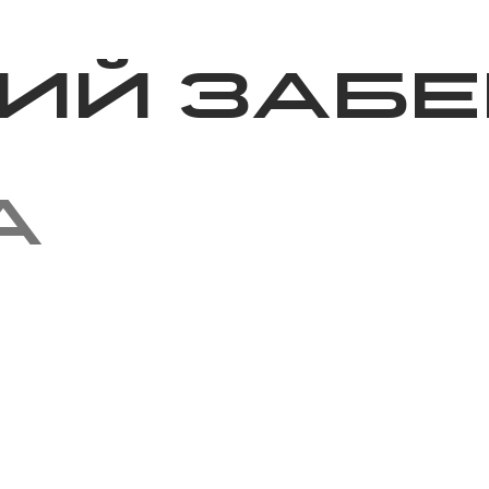
Благотворительность
Новости
Волонтерство
О нас
ий забе
а